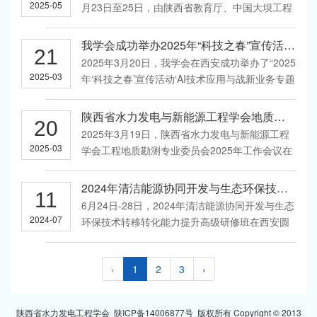
量，为陕西氢能产业高质量发展凝聚共识、擘画
2025-05
月23日至25日，由陕西省教育厅、中国大坝工程
路...
学会生态环境工程专委会，我学会和四川、云
南、贵州、湖南、广西、湖北、广东等省（区）
我学会成功举办2025年“科技之春”宣传活动 --AI技术应用与战新业务专题报告会
21
水力发电工程学会共同主办，西安理工大学旱区
2025年3月20日，我学会在西安成功举办了“2025
水工程生态环境全国重点实验室、我学会水库与
2025-03
年‘科技之春’宣传活动‘AI技术应用与战新业务专题
生态环...
报告会’”。此次活动由我学会数字工程与智慧运维
专业委员会、科普工作委员会、中国电建集团西
陕西省水力发电与新能源工程学会地质勘测专业委员会 2025年工作会议成功召开
20
北勘测设计研究院有限公司等联合承办，学会理
2025年3月19日，陕西省水力发电与新能源工程
事长廖元庆，学会副理事长、中国电建西北院...
2025-03
学会工程地质勘测专业委员会2025年工作会议在
中国电建集团西北勘测设计研究院有限公司成功
举行。来自陕西省内的十余家勘测设计、施工单
2024年清洁能源协同开发与生态环保技术转移转化能力提升高级研修班在西安举办
11
位以及高等院校的委员、代表参加了本次会议。
6月24日-28日，2024年清洁能源协同开发与生态
会议由专委会主任委员、西北院副总工巨广宏主
2024-07
环保技术转移转化能力提升高级研修班在西安圆
持。...
满结束。本次研修班由中国科协科学技术创新部
主办，中国水力发电工程学会承办，陕西省水力
‹
1
2
3
›
发电与新能源工程学会、中国电建集团西北勘测
设计研究院有限公司、中国水利水电第三工程局
有限...
陕西省水力发电工程学会
陕ICP备14006877号
版权所有 Copyright © 2013