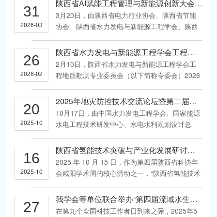
陕西省AI赋能工程管理与新能源创新大会成功举办
31
专业委员会、西安理工大学水利水电学院、国网
3月20日，由陕西省电力行业协会、陕西省节能
陕西省电力有限公司安康水力发电公司、大唐
2026-03
协会、陕西省水力发电与新能源工程学会、陕西
陕...
省智能交通促进会联合主办，杭州新中大科技股
份有限公司承办，陕西省水利工程协会、陕西省
陕西省水力发电与新能源工程学会工程地质勘测专业委员会召开2026年工作会议
26
公路学会协办，陕西水利水电工程集团有限公
2月10日，陕西省水力发电与新能源工程学会工
司、中交通力建设股份有限公司提供支持的“陕西
2026-02
程地质勘测专业委员会（以下简称专委会）2026
省A...
年工作会议在西安顺利召开。来自陕西省内的十
余家勘测设计、施工单位以及高等院校的委员、
2025年地灾防控技术交流论坛暨第二届陕西省工程地质勘测技术研讨会在西安成功召开
20
代表参加了本次会议。会议由专委会副主任委员
10月17日，由中国水力发电工程学会、国家能源
胡向阳主持，学会副秘书长沈兴正、专委会主任
2025-10
水电工程技术研发中心、水电水利规划设计总
委员...
院、陕西省水力发电与新能源工程学会主办，中
国电建西北院、我学会工程地质勘测专业委员会
陕西省氢能技术突破与产业化发展研讨会成功举办
16
承办的“国家能源水电工程技术研发中心2025年地
2025 年 10 月 15 日，作为第四届陕西省科协年
灾防控技术交流论坛暨第二届陕西省工程地质勘
2025-10
会咸阳学术周的核心活动之一，“陕西省氢能技术
测技...
突破与产业化发展研讨会”在陕西咸阳海泉湾维景
国际大酒店圆满落幕。本次研讨会聚焦氢能技术
我学会等单位联合举办“第四届流域水生态环境保护学术论坛
27
创新与产业落地，汇聚政、产、学、研多方力
在第九个全国科技工作者日到来之际，2025年5