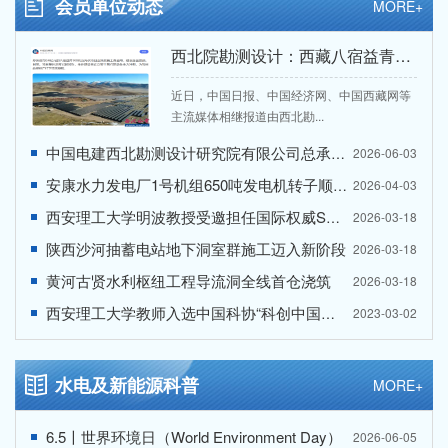
会员单位动态
MORE+
西北院勘测设计：西藏八宿益青300兆瓦光伏项目加速推进 建设进度超九成
近日，中国日报、中国经济网、中国西藏网等
主流媒体相继报道由西北勘...
中国电建西北勘测设计研究院有限公司总承包的乌拉特中旗150万千瓦风储基地项目全部机组顺利通过240小时试运行
2026-06-03
安康水力发电厂1号机组650吨发电机转子顺利回装就位
2026-04-03
西安理工大学明波教授受邀担任国际权威SCI期刊副主编
2026-03-18
陕西沙河抽蓄电站地下洞室群施工迈入新阶段
2026-03-18
黄河古贤水利枢纽工程导流洞全线首仓浇筑
2026-03-18
西安理工大学教师入选中国科协“科创中国创业就业先锋榜”
2023-03-02
水电及新能源科普
MORE+
6.5〡世界环境日（World Environment Day）
2026-06-05