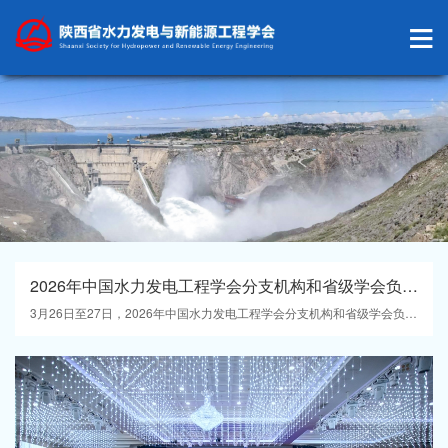
2026年中国水力发电工程学会分支机构和省级学会负责人工作会议在杭州召开 我学会获多项表彰
3月26日至27日，2026年中国水力发电工程学会分支机构和省级学会负责人工作会议在杭州举行，全国120余位代表齐聚参会，共商水电及新能源事业高质量发展大计。我学会理事长廖元庆参会。承办单位中国电建集团华东勘测设计研究院有限公司总工程师徐建军致欢迎辞。中国水力发电工程...