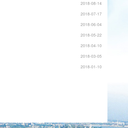
2018-08-14
2018-07-17
2018-06-04
2018-05-22
2018-04-10
2018-03-05
2018-01-10