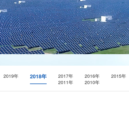
2019年
2018年
2017年
2016年
2015年
2011年
2010年