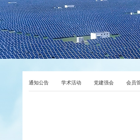
通知公告
学术活动
党建强会
会员