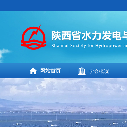
网站首页
学会概况