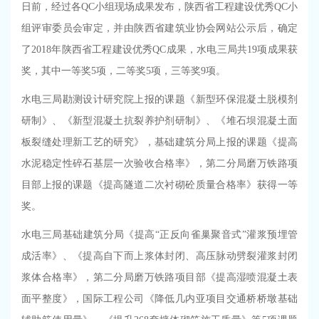
日前，经过各
QC
小组现场成果发布，陕西省工程建设优秀
QC
小
组评审委员会审定，并由陕西省建筑业协会网站公示后，确定
了
2018
年陕西省工程建设优秀
QC
成果，水电三局共
19
项成果获
奖，其中一等奖
5
项，二等奖
5
项，三等奖
9
项。
水电三局勘测设计研究院上报的课题《新型环保混凝土脱模剂
研制》、《新型混凝土抗裂养护剂研制》、《堆石坝混凝土面
板裂缝处理新工艺的研究》，基础建筑分局上报的课题《提高
水泥稳定性碎石基层一次验收合格率》，第二分局磨万铁路项
目部上报的课题《提高隧道二次衬砌砼质量合格率》获得一等
奖。
水电三局基础建筑分局《提高“正反向雀巢聚音式”灌浆预埋管
成活率》、《提高自下而上浆体封闭、高压脉动劈裂灌浆封闭
浆体合格率》，第二分局磨万铁路项目部《提高湿喷混凝土表
面平整度》，国际工程公司《降低几内亚项目交通桥桥墩基础