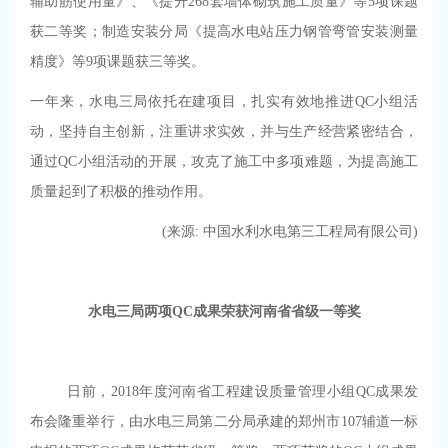
辅助筋使用量》、《提升
268
套墙体砌筑施工质量》等
5
项课题
获二等奖；制造安装分局《提高水电站压力钢管弯管安装测量
精度》等
9
项课题获三等奖。
一年来，水电三局依托在建项目，扎实有效地推进
QC
小组活
动，坚持自主创新，注重讲求实效，并与生产经营紧密结合，
通过
QC
小组活动的开展，攻克了施工中多项难题，为提高施工
质量起到了积极的推动作用。
(来源
:
中国水利水电第三工程
局有限公司)
水电三局两项
QC
成果
荣获河南省省级一等奖
日前，
2018
年度河南省工程建设质量管理小组
QC
成果发
布会隆重举行，由
水电三局
第二分局承建的郑州市
107
辅道一标