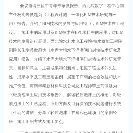
会议邀请三位中青年专家做报告。西北院数字工程中心副
主任杨党锋做题为《工程设计施工一体化
BIM
技术研究与应
用》报告。介绍了
BIM
技术的发展与应用特点，
BIM
技术在工程
设计、施工中的应用以及
BIM
技术在
EPC
项目中的应用，对
BIM
技术的发展进行展望。西北院水利水电工程院
/
抽水蓄能工程院
副院长朱增兵做题为《水库大坝水下浮潜闸门封堵技术研究及
应用》报告。介绍了水库大坝水下浮潜闸门封堵技术的研究背
景、目标和意义，主要成果和创新点，汇报了该技术的先进
性、成果水平及工程应用案例，展望了广阔的社会效益和技术
推广价值。河南华泰新材料科技公司总工程师李玉商做题为
《轻质泡沫土应用技术报告》。解读轻质泡沫土的概念，对轻
质泡沫土的工艺流程、应用方向及可解决的技术问题进行系统
且生动的讲解，分享了轻质泡沫土在建和已建项目的案例经
验、施工组织方式及施工要点。