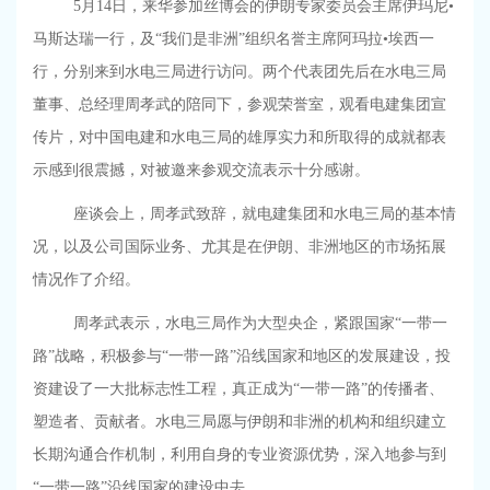
5月
14
日，来华参加丝博会的伊朗专家委员会主席伊玛尼•
马斯达瑞一行，及“我们是非洲”组织名誉主席阿玛拉•埃西一
行，分别来到
水电三局
进行访问。两个代表团先后在
水电三局
董事、总经理周孝武的陪同下，参观荣誉室，观看电建集团宣
传片，对中国电建和水电三局的雄厚实力和所取得的成就都表
示感到很震撼，对被邀来参观交流表示十分感谢。
座谈会上，周孝武致辞，就电建集团和水电三局的基本情
况，以及公司国际业务、尤其是在伊朗、非洲地区的市场拓展
情况作了介绍。
周孝武表示，水电三局作为大型央企，紧跟国家“一带一
路”战略，积极参与“一带一路”沿线国家和地区的发展建设，投
资建设了一大批标志性工程，真正成为“一带一路”的传播者、
塑造者、贡献者。水电三局愿与伊朗和非洲的机构和组织建立
长期沟通合作机制，利用自身的专业资源优势，深入地参与到
“一带一路”沿线国家的建设中去。