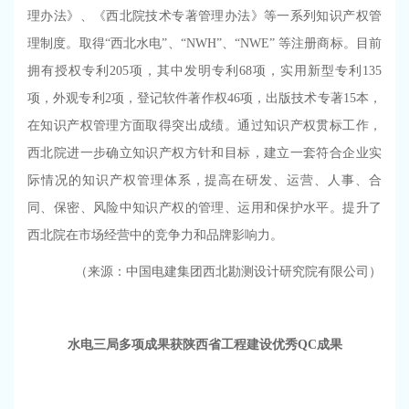
理办法》、《西北院技术专著管理办法》等一系列知识产权管
理制度。取得“西北水电”、“
NWH
”、“
NWE
” 等注册商标。目前
拥有授权专利
205
项，其中发明专利
68
项，实用新型专利
135
项，外观专利
2
项，登记软件著作权
46
项，出版技术专著
15
本，
在知识产权管理方面取得突出成绩。通过知识产权贯标工作，
西北院进一步确立知识产权方针和目标，建立一套符合企业实
际情况的知识产权管理体系，提高在研发、运营、人事、合
同、保密、风险中知识产权的管理、运用和保护水平。提升了
西北院在市场经营中的竞争力和品牌影响力。
（来源：中国电建集团西北勘测设计研究院有限公司）
水电三局
多项成果获陕西省
工程建设优秀QC成果