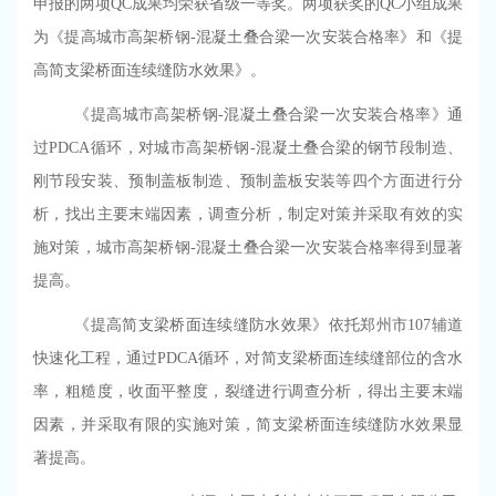
申报的两项
QC
成果均荣获省级一等奖。两项获奖的
QC
小组成果
为《提高城市高架桥钢
-
混凝土叠合梁一次安装合格率》和《提
高简支梁桥面连续缝防水效果》。
《提高城市高架桥钢
-
混凝土叠合梁一次安装合格率》通
过
PDCA
循环，对城市高架桥钢
-
混凝土叠合梁的钢节段制造、
刚节段安装、预制盖板制造、预制盖板安装等四个方面进行分
析，找出主要末端因素，调查分析，制定对策并采取有效的实
施对策，城市高架桥钢
-
混凝土叠合梁一次安装合格率得到显著
提高。
《提高简支梁桥面连续缝防水效果》依托郑州市
107
辅道
快速化工程，通过
PDCA
循环，对简支梁桥面连续缝部位的含水
率，粗糙度，收面平整度，裂缝进行调查分析，得出主要末端
因素，并采取有限的实施对策，简支梁桥面连续缝防水效果显
著提高。