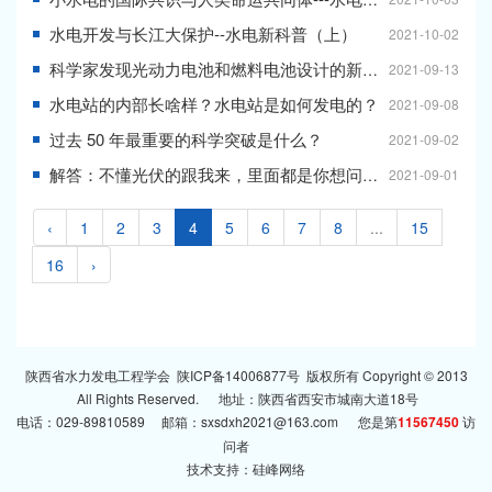
水电开发与长江大保护--水电新科普（上）
2021-10-02
科学家发现光动力电池和燃料电池设计的新机遇
2021-09-13
水电站的内部长啥样？水电站是如何发电的？
2021-09-08
过去 50 年最重要的科学突破是什么？
2021-09-02
解答：不懂光伏的跟我来，里面都是你想问的问题！
2021-09-01
‹
1
2
3
4
5
6
7
8
...
15
16
›
陕西省水力发电工程学会
陕ICP备14006877号
版权所有 Copyright © 2013
All Rights Reserved. 地址：陕西省西安市城南大道18号
电话：029-89810589 邮箱：sxsdxh2021@163.com 您是第
11567450
访
问者
技术支持：
硅峰网络