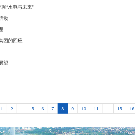
聊“水电与未来”
展活动
理
集团的回应
展望
1
2
...
5
6
7
8
9
10
11
...
15
16