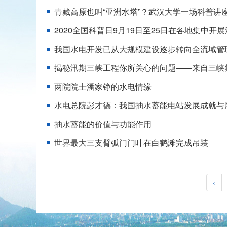
青藏高原也叫“亚洲水塔”？武汉大学一场科普讲座
2020全国科普日9月19日至25日在各地集中开
我国水电开发已从大规模建设逐步转向全流域管
揭秘汛期三峡工程你所关心的问题——来自三峡
两院院士潘家铮的水电情缘
水电总院彭才德：我国抽水蓄能电站发展成就与
抽水蓄能的价值与功能作用
世界最大三支臂弧门门叶在白鹤滩完成吊装
‹