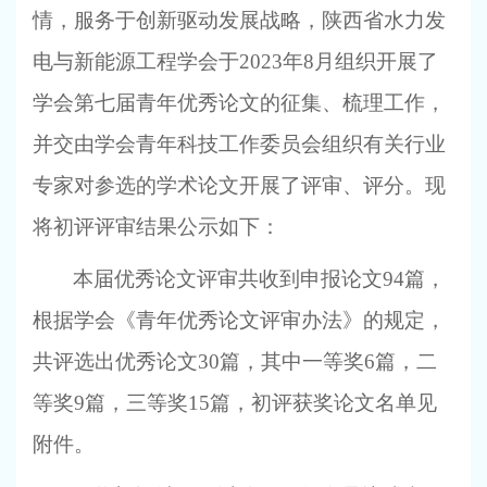
情，服务于
创新驱动
发展战略，陕西省水力发
电与新能源工程学会于
2
023
年
8
月
组织
开展了
学会
第七届
青年优秀论文的征集、
梳理
工作
，
并
交由
学会青年科技工作委员会组织有关行业
专家对参选的学术论文开展了评审、
评分
。现
将
初评
评审
结果
公示
如下
：
本届优秀
论文评审
共收到申报论文
94
篇，
根据学会《青年
优秀论文
评审
办法
》的规定，
共
评选出优秀论文
30
篇，其中一等奖
6
篇，二
等奖
9
篇，三等奖
15
篇，初评
获奖论文名单见
附件。