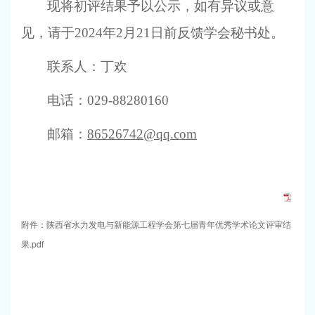
现将
初评
结果
予以公示，如
有异议或意
见，
请于
2024
年
2
月
21
日
前反馈学会秘书处。
联系人：丁欢
电话：
029-88280160
邮箱：
86526742@qq.com
附件：陕西省水力发电与新能源工程学会第七届青年优秀学术论文评审结
果.pdf