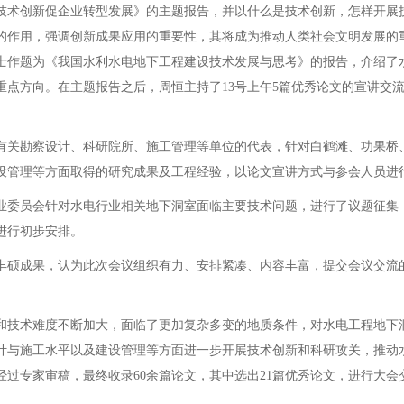
技术创新促企业转型发展》的主题报告，并以什么是技术创新，怎样开展
作用，强调创新成果应用的重要性，其将成为推动人类社会文明发展的重要
士作题为《我国水利水电地下工程建设技术发展与思考》的报告，介绍了
重点方向。在主题报告之后，周恒主持了13号上午5篇优秀论文的宣讲交
业内有关勘察设计、科研院所、施工管理等单位的代表，针对白鹤滩、功果
设管理等方面取得的研究成果及工程经验，以论文宣讲方式与参会人员进
业委员会针对水电行业相关地下洞室面临主要技术问题，进行了议题征集
进行初步安排。
丰硕成果，认为此次会议组织有力、安排紧凑、内容丰富，提交会议交流
和技术难度不断加大，面临了更加复杂多变的地质条件，对水电工程地下
计与施工水平以及建设管理等方面进一步开展技术创新和科研攻关，推动
过专家审稿，最终收录60余篇论文，其中选出21篇优秀论文，进行大会交
。