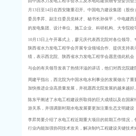
由中国水力发电工程学会水工及水电站建筑物专业委员会主
月13日至14日在西安隆重召开。中国电力建设集团（股
委员李昇、副主任委员党林才、秘书长孙保平，中电建西
的发电集团、设计单位、施工企业、科研机构、大专院校等
10月13日上午开幕式上，廖元庆代表西北院对各位领导
陕西省水力发电工程学会开展专业领域合作、提供支持表
绩，表示西北院、陕西省水力发电工程学会愿意借此机会
与会的有关领导发表了热情洋溢的讲话，他们对西北院建院7
周建平指出，西北院为中国水电水利事业的发展做出了重
加快推进企业高质量发展，并祝愿西北院发展的越来越好
陈东平阐述了水电工程建设所取得的巨大成绩以及在国家
游关系，并强调新时期水电发展要更加注重生态文明建设
李昇简要介绍了水电工程近期重大项目的前期工作情况，
行业内能加强协同技术攻关，解决制约工程建设关键技术