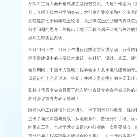
孙保平主持大会开幕式和主题报告交流。周建平作题为《
容，介绍了技术科学的突破，对引发产业变革和社会变革的
北院建院七十周年院士论坛，马洪琪院士的助理代表马院
前沿问题的思考，并提出了地下工程今后应研究与关注的
果与工程实践案例。
10月13日下午、14日上午进行优秀论文宣讲活动。行
洞室群建设中的主要技术难题，在科研、设计、施工、建
会议期间，中国水力发电工程学会水工及水电站建筑物专
议题进行了充分讨论、答疑，并对专委会明年的主要工作
党林才代表专委会肯定了此次研讨会暨专委会年会取得的
并对会议筹办方表示感谢！
随着水电工程建设的技术进步，地下洞室群的数量、规模
提出了新的课题与挑战，从地质条件、数值分析手段、设
的重点工作。本次学术会议是水电行业的一次重要盛会，经
定分析与工程实践学术研讨会论文集》，并公开出版发行