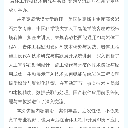
“
岩体工程
AI
技术研究与实践
”
专题交流讲座在常宁基地
成功举办。
讲座邀请武汉大学教授、美国依泰斯卡集团高级岩
石力学专家、中国科学院大学人工智能学院客座教授朱
焕春博士担任主讲人。朱焕春教授围绕通用
AI
与岩体工
程
AI
、岩体工程勘测设计
AI
技术研究与实践、岩体工程
施工设代
AI
技术研究与实践展开系统讲解，深入剖析了
人工智能在勘测设计、施工设代等环节的技术路径与应
用成效，生动展示了
AI
技术如何赋能传统岩体工程实现
提质增效与智能化转型。在互动环节，参会技术人员就
AI
建模精度、数据获取与处理、国产软件应用前景等问
题与朱教授进行了深入交流。
本次讲座内容前沿、案例丰富、启发性强，不仅拓
宽了专业视野，也为今后在岩体工程中开展
AI
技术应用