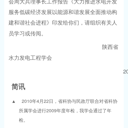
会周大兵理事长工作报告《大力推进水电开发
服务低碳经济发展以能源和谐发展全面推动构
建和谐社会进程》印发给你们，请组织有关人
员学习或传阅。
陕西省
水力发电工程学会
2
简讯
2010
4
22
▲
年
月
日
，省科协与民政厅联合对省科协
2009
所属学会进行
年度年检，我学会通过了年
检。