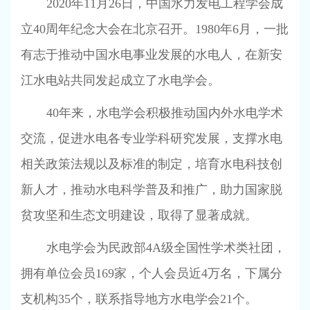
2020
年
11
月
26
日，中国水力发电工程学会成
立
40
周年纪念大会在北京召开。
1980
年
6
月，一批
有志于推动中国水电事业发展的水电人，在新安
江水电站共同发起成立了水电学会。
40
年来，水电学会积极推动国内外水电学术
交流，促进水电各专业学科研究发展，支撑水电
相关政策法规以及标准的制定，培育水电科技创
新人才，推动水电科学普及和推广，助力国家脱
贫攻坚和生态文明建设，取得了显著成就。
水电学会为民政部
4A
级全国性学术类社团，
拥有单位会员
169
家，个人会员近
4
万名，下属分
支机构
35
个，联系指导地方水电学会
21
个。