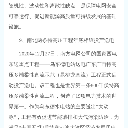
随机性、波动性和离散性缺点，是保障电网安全
可靠运行、促进新能源高质量可持续发展的基础
设施。
9
、南北两条特高压工程年底相继投产送电
2020
年
12
月
27
日，南方电网公司的国家西电
东送重点工程——乌东德电站送电广东广西特高
压多端柔性直流示范（昆柳龙直流）工程正式启
动投产送电。该工程也是世界第一条
800
千伏特高
压多端柔性直流工程，创造了
19
项电力技术的世
界第一。作为乌东德水电站的主要送出“大动
脉”，工程有效促进节能减排和大气污染防治，为
满足“十四五”和后续粤港澳大湾区经济发展用电