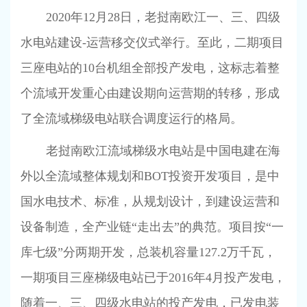
2020
年
12
月
28
日，老挝南欧江一、三、四级
水电站建设
-
运营移交仪式举行。至此，二期项目
三座电站的
10
台机组全部投产发电，这标志着整
个流域开发重心由建设期向运营期的转移，形成
了全流域梯级电站联合调度运行的格局。
老挝南欧江流域梯级水电站是中国电建在海
外以全流域整体规划和
BOT
投资开发项目，是中
国水电技术、标准，从规划设计，到建设运营和
设备制造，全产业链“走出去”的典范。项目按“一
库七级”分两期开发，总装机容量
127.2
万千瓦，
一期项目三座梯级电站已于
2016
年
4
月投产发电，
随着一、三、四级水电站的投产发电，已发电装