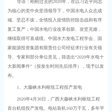
导语：刚刚过去的
2020
年，在以习近平同志
为核心的党中央坚强领导下，中国水电人众志成
城、坚忍不拔，全情投入疫情防控阻击战和有序
复工复产；中国水电行业改革创新、攻坚克难，
继续取得可喜成绩。中国水力发电工程学会、国
家能源投资集团有限责任公司经征求行业有关领
导、专家和部分单位意见，筛选出“
2020
年水电十
大新闻事件”（按发生时间先后排序），现予以发
布。
1
、大藤峡水利枢纽工程投产发电
2020
年
4
月
30
日，广西大藤峡水利枢纽工程
首台机组投产发电。电站装机
160
万千瓦，多年平