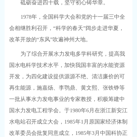
砥砺奋进四十载，坚守初心铸华章。
1978
年，全国科学大会和党的十一届三中全
会相继胜利召开，“科学的春天”阔步走进华夏，
改革开放的“东风”吹遍神州大地。
为了综合开展水力发电多学科研究，提高我
国水电科学技术水平，加快我国丰富的水能资源
开发，为四化建设提供源源不绝、清洁廉价的可
再生能源，施嘉炀、李鹗鼎、黄文熙、张铁铮等
一批从事水力发电事业的专家教授，积极筹建中
国水力发电工程学会。于
1980
年
6
月在浙江新安江
水电站召开成立大会，
1985
年
1
月原国家经济体制
改革委员会批复同意成立，
1985
年
3
月中国科协正