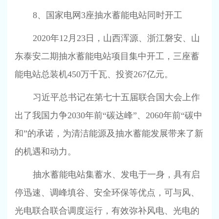
8
、国家电网
3
座抽水蓄能电站同时开工
2020
年
12
月
23
日，山西浑源、浙江磐安、山
东泰安二期抽水蓄能电站项目集中开工，三座蓄
能电站总装机
450
万千瓦、投资
267
亿元。
习近平总书记在第七十五届联合国大会上作
出了我国力争
2030
年前“碳达峰”、
2060
年前“碳中
和”的承诺，为清洁能源及抽水蓄能发展带来了新
的机遇和动力。
抽水蓄能电站集蓄水、发电于一身，具有启
停迅速、调峰填谷、安全环保等优点，可与风、
光电联合联合调度运行，有效弥补风电、光电的