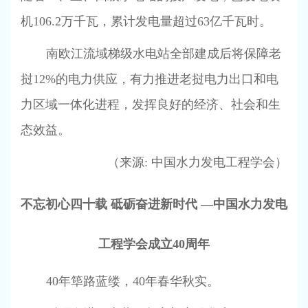
机
106.2
万千瓦，累计发电量超过
63
亿千瓦时。
南欧江流域梯级水电站全部建成后将保障老
挝
12%
的电力供应，有力推进老挝电力出口和电
力区域一体化进程，发挥良好的经济、社会和生
态效益。
（来源
:
中国水力发电工程学会）
不忘初心四十载 砥砺奋进新时代 —中国水力发电
工程学会成立
40
周年
40
年筚路蓝缕，
40
年春华秋实。