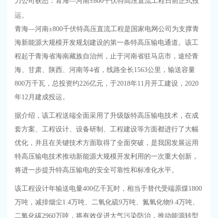
力公司获悉：青海—河南±800千伏特高压直流工程日前正式投
运。
青海—河南±800千伏特高压直流工程是国家电网公司为支撑青
海新能源大规模开发规划建设的第一条特高压输电通道。该工
程起于青海省海南藏族自治州，止于河南省驻马店市，途经青
海、甘肃、陕西、河南等4省，线路全长1563公里，输送容量
800万千瓦，总投资约226亿元，于2018年11月开工建设，2020
年12月建成投运。
据介绍，该工程送端全面采用了升级版特高压输电技术，在成
套方案、工程设计、设备研制、工程建设等方面都进行了大幅
优化，并且在关键技术方面取得了全面突破，是我国发展运用
特高压输电技术推动新能源大规模开发利用的一次重大创新，
将进一步提升特高压输电的安全可靠性和标准化水平。
该工程设计年输送电量400亿千瓦时，相当于替代受端原煤1800
万吨，减排烟尘1.4万吨、二氧化硫9万吨、氮氧化物9.4万吨、
二氧化碳2960万吨，将有效促进大气污染防治，推动能源转型