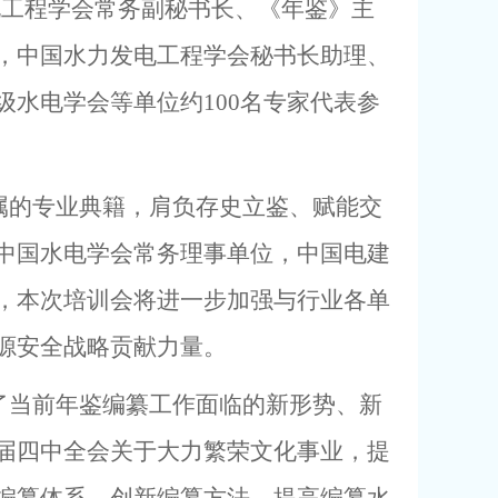
电工程学会常务副秘书长
、
《年鉴》主
，中国水力发电工程
学会秘书长助理、
级水电学会等单位约
100
名专家
代表参
属的专业典籍，肩负存史立鉴、赋能交
中国水电
学会常务理事单位，
中国电建
，
本次培训会
将
进一步加强与行业各单
源安全战略贡献力量。
了当前年鉴编纂工作面临的新形势、新
届四中全会关于大力繁荣文化事业，提