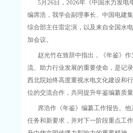
5
月
26
日，
2026
年《中国水力发电
编席浩，
我学会副理事长、中国电建
综合部主任雷定演
，
以及来自全国水
加会议。
赵光竹
在致辞中指出，《年鉴》作
流、助力行业发展的重要使命，是记
西北院
始终高度重视水电文化建设和
位的交流合作，共同提升年鉴编纂质
席浩作《年鉴》编纂工作报告。他
任务和新要求，并对下一阶段重点工